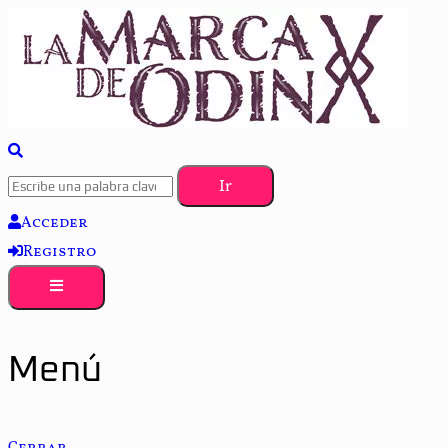
La saga literaria transmedia que fusiona actualidad con mitología 
La Marca de Odín
Acceder
Registro
Menú