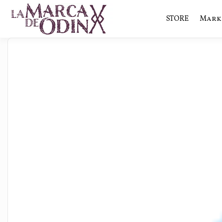
STORE
Mark 
La saga literaria transmedia q
La Marca 