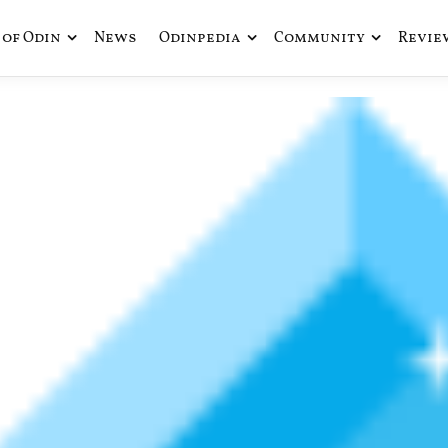
of Odin
News
Odinpedia
Community
Revie
ue fusiona actualidad con mitología nórdica y ciencia ficción
de Odín