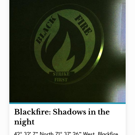
Blackfire: Shadows in the
night
42º 32’ 7” North 71º 37’ 26” West. Blackfire