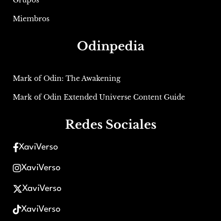
Grupos
Miembros
Odinpedia
Mark of Odin: The Awakening
Mark of Odin Extended Universe Content Guide
Redes Sociales
XaviVerso
XaviVerso
XaviVerso
XaviVerso