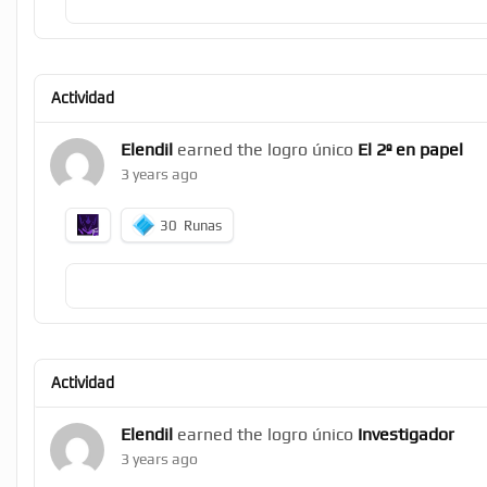
Actividad
Elendil
earned the logro único
El 2º en papel
3 years ago
30
Runas
Actividad
Elendil
earned the logro único
Investigador
3 years ago