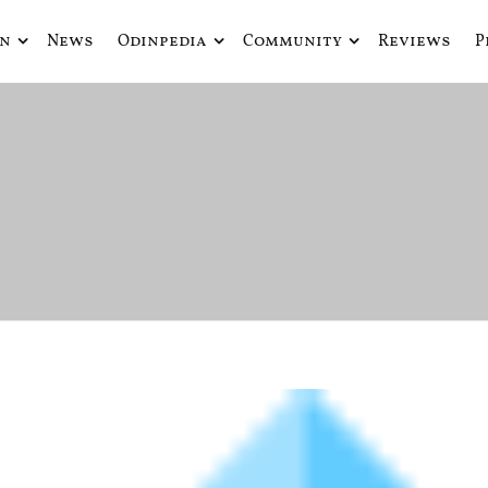
in
News
Odinpedia
Community
Reviews
P
ue fusiona actualidad con mitología nórdica y ciencia ficción
de Odín