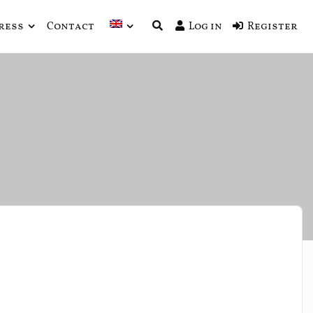
ress
Contact
Log in
Register