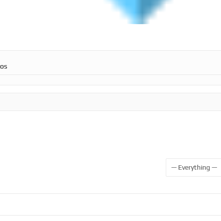
ros
Show: