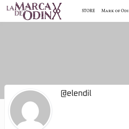
STORE
Mark of Od
La saga literaria transmedia q
La Marca 
@elendil