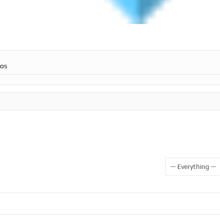
ros
Show: