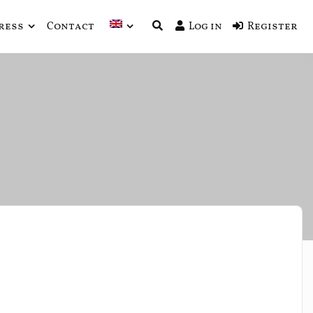
ress
Contact
Log in
Register