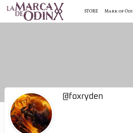
STORE
Mark of Od
La saga literaria transmedia q
La Marca 
@foxryden