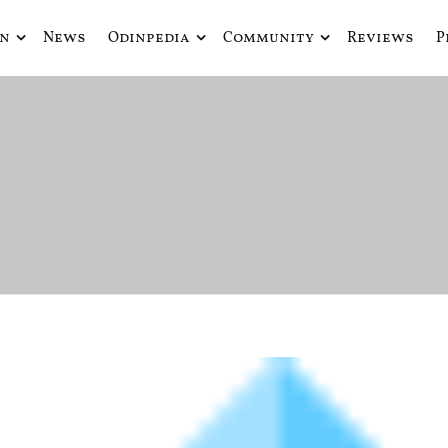
in
News
Odinpedia
Community
Reviews
P
ue fusiona actualidad con mitología nórdica y ciencia ficción
de Odín