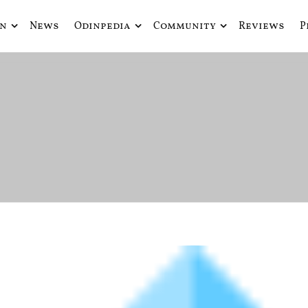
in
News
Odinpedia
Community
Reviews
P
ue fusiona actualidad con mitología nórdica y ciencia ficción
de Odín