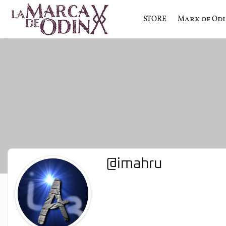
STORE
Mark of Od
La saga literaria transmedia q
La Marca 
@imahru