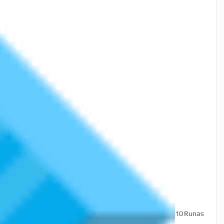
10
Runas