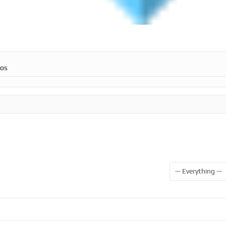
ros
Show: