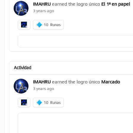
IMAHRU
earned the logro único
El 1º en papel
3 years ago
10
Runas
Actividad
IMAHRU
earned the logro único
Marcado
3 years ago
10
Runas