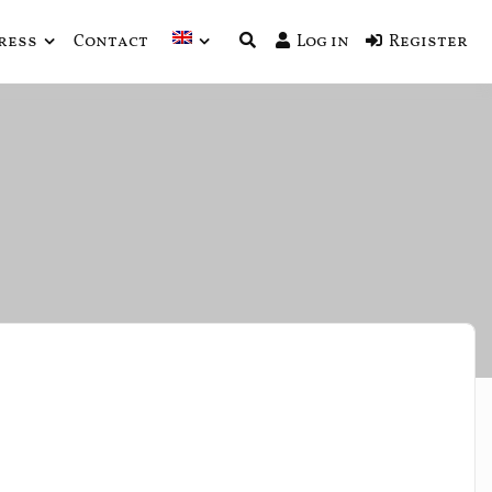
ress
Contact
Log in
Register