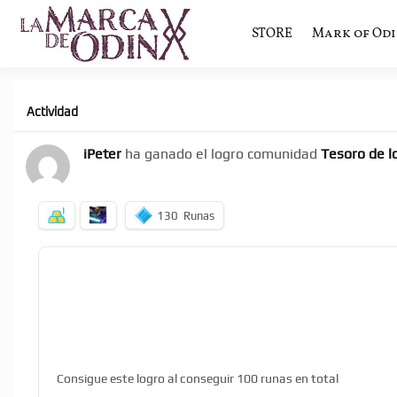
STORE
Mark of Od
La saga literaria transmedia q
La Marca 
Actividad
iPeter
ha ganado el logro comunidad
Tesoro de l
130
Runas
Consigue este logro al conseguir 100 runas en total