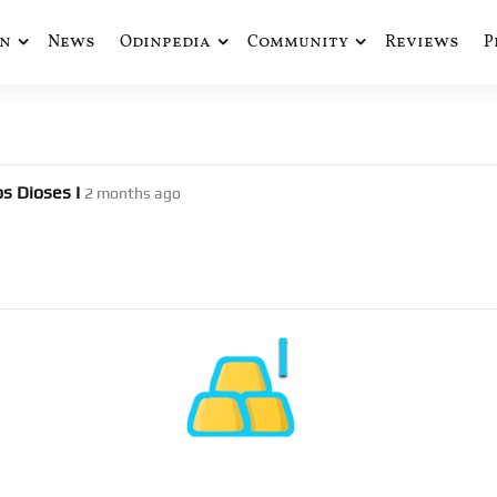
in
News
Odinpedia
Community
Reviews
P
ue fusiona actualidad con mitología nórdica y ciencia ficción
de Odín
os Dioses I
2 months ago