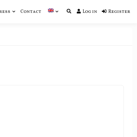
ress
Contact
Log in
Register