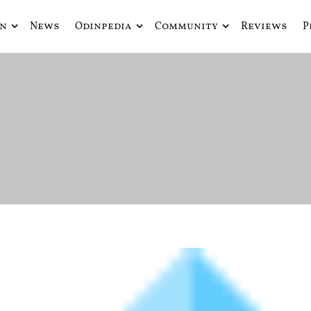
in
News
Odinpedia
Community
Reviews
P
ue fusiona actualidad con mitología nórdica y ciencia ficción
de Odín