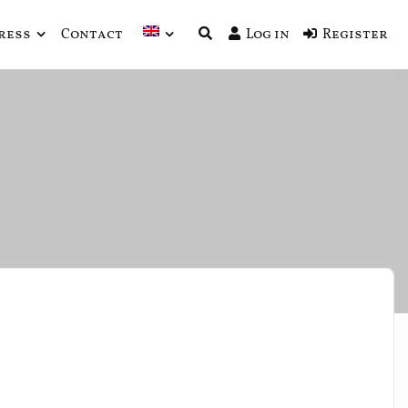
ress
Contact
Log in
Register