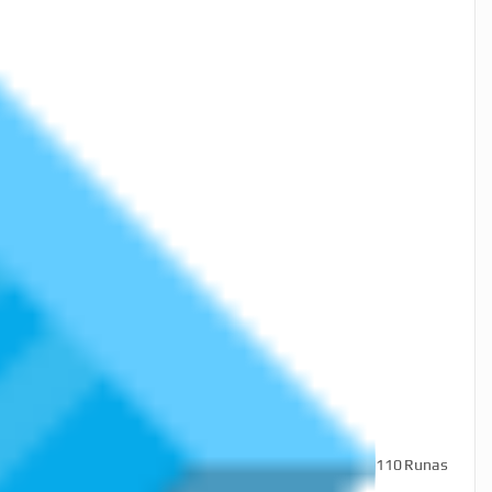
110
Runas