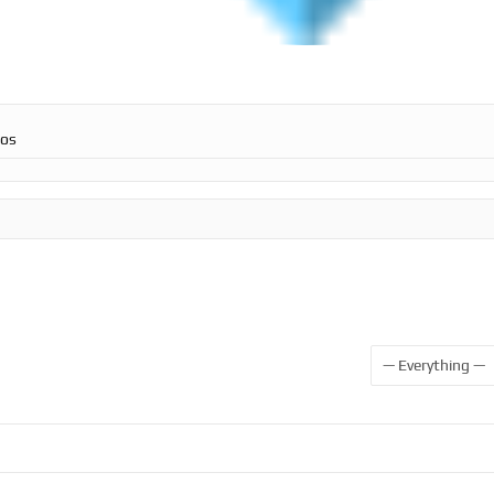
ros
Show: