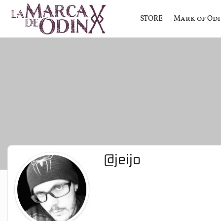
STORE
Mark of Od
La saga literaria transmedia q
La Marca 
@jeijo