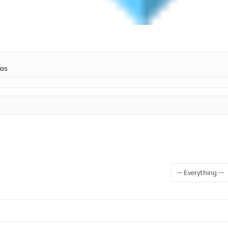
ros
Show: