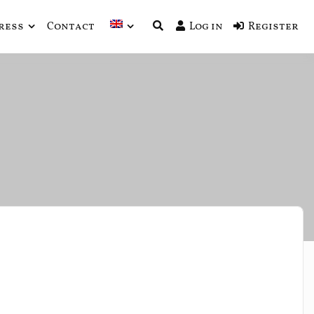
ress
Contact
Log in
Register