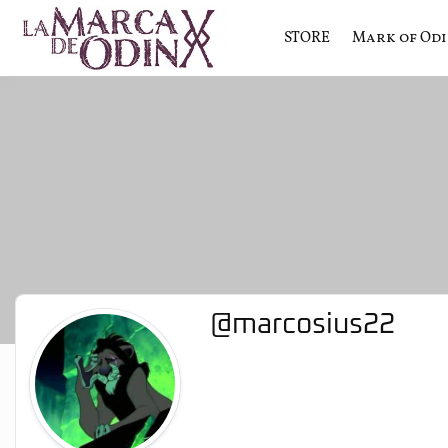
STORE
Mark of Od
La saga literaria transmedia q
La Marca 
@marcosius22