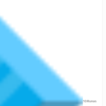
10
Runas