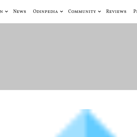
in
News
Odinpedia
Community
Reviews
P
ue fusiona actualidad con mitología nórdica y ciencia ficción
de Odín