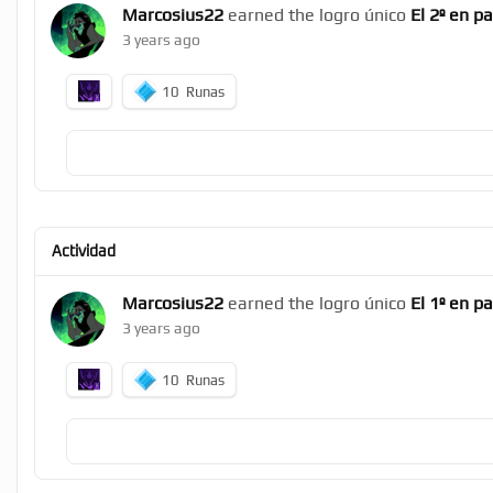
Marcosius22
earned the logro único
El 2º en p
3 years ago
10
Runas
Actividad
Marcosius22
earned the logro único
El 1º en p
3 years ago
10
Runas