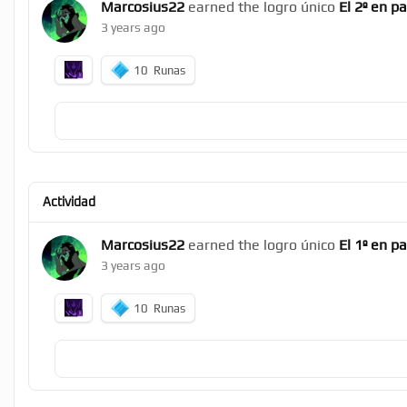
Marcosius22
earned the logro único
El 2º en p
3 years ago
10
Runas
Actividad
Marcosius22
earned the logro único
El 1º en p
3 years ago
10
Runas