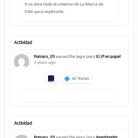
ti se abre todo el universo de La Marca de
Odín para explorarlo.
Actividad
Pumaru_05
earned the logro único
El 2º en papel
3 years ago
30
Runas
Actividad
Pumaru_05
earned the logro único
Investigador