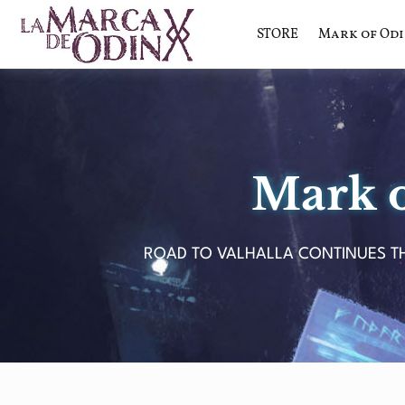
STORE
Mark of Od
La saga literaria transmedia q
La Marca 
Mark o
ROAD TO VALHALLA CONTINUES TH