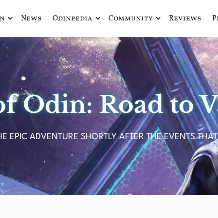
in
News
Odinpedia
Community
Reviews
P
ue fusiona actualidad con mitología nórdica y ciencia ficción
de Odín
f Odin: Road to V
E EPIC ADVENTURE SHORTLY AFTER THE EVENTS THAT