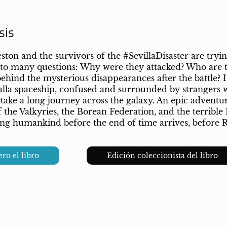
sis
eston and the survivors of the #SevillaDisaster are tryin
to many questions: Why were they attacked? Who are thes
ehind the mysterious disappearances after the battle?
alla spaceship, confused and surrounded by strangers w
take a long journey across the galaxy. An epic adventur
 the Valkyries, the Borean Federation, and the terrible 
ving humankind before the end of time arrives, before 
ro el libro
Edición coleccionista del libro