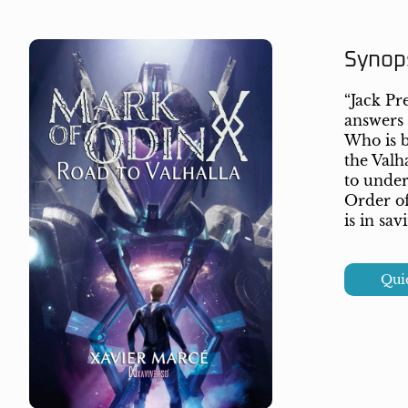
Synop
“Jack Pr
answers 
Who is b
the Valh
to under
Order of
is in sa
Quie