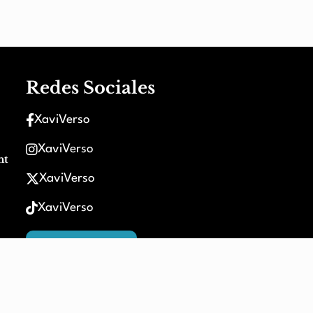
Redes Sociales
XaviVerso
XaviVerso
nt
XaviVerso
XaviVerso
XaviVerso