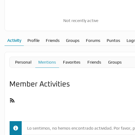
Not recently active
Activity
Profile
Friends
Groups
Forums
Puntos
Log
Personal
Mentions
Favorites
Friends
Groups
Member Activities
RSS
Feed
Lo sentimos, no hemos encontrado actividad. Por favor, pr