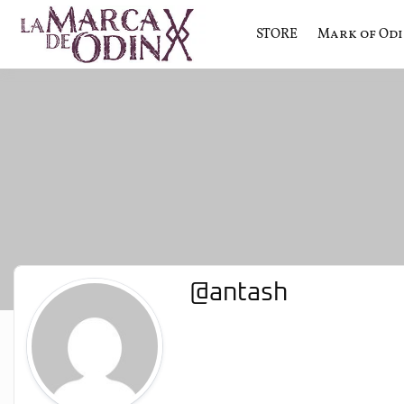
STORE
Mark of Od
La saga literaria transmedia q
La Marca 
@antash