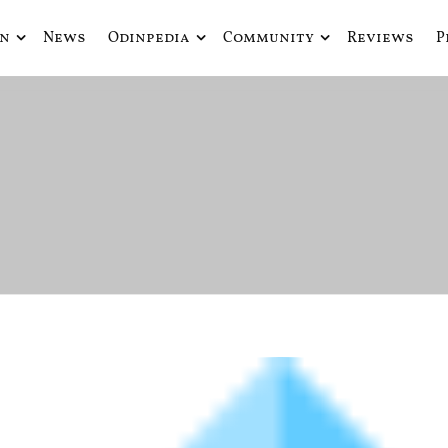
in
News
Odinpedia
Community
Reviews
P
ue fusiona actualidad con mitología nórdica y ciencia ficción
de Odín