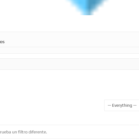
ros
Show:
ueba un filtro diferente.