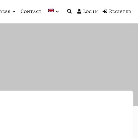
ress
Contact
Log in
Register