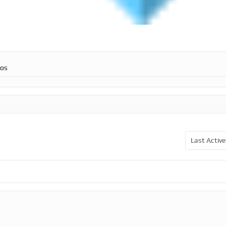
ros
Order
By: