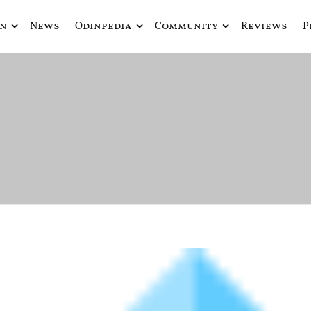
in
News
Odinpedia
Community
Reviews
P
ue fusiona actualidad con mitología nórdica y ciencia ficción
de Odín