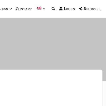
ress
Contact
Log in
Register