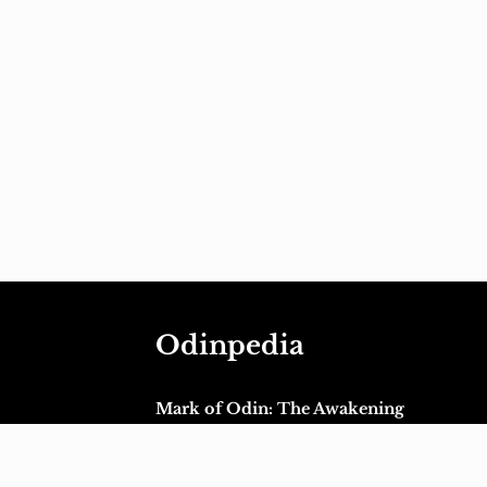
Odinpedia
Mark of Odin: The Awakening
Mark of Odin Extended Universe Conte
Guide