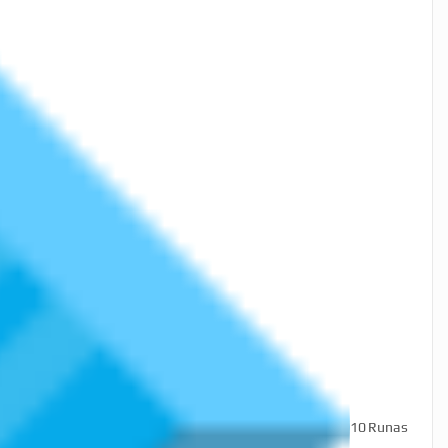
10
Runas