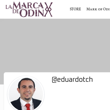
STORE
Mark of Od
La saga literaria transmedia q
La Marca 
@eduardotch