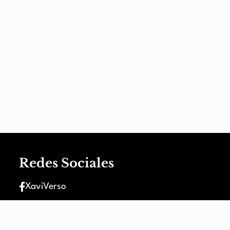
Redes Sociales
XaviVerso
XaviVerso
nt
XaviVerso