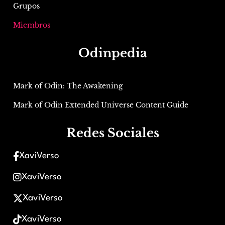
Grupos
Miembros
Odinpedia
Mark of Odin: The Awakening
Mark of Odin Extended Universe Content Guide
Redes Sociales
XaviVerso
XaviVerso
XaviVerso
XaviVerso