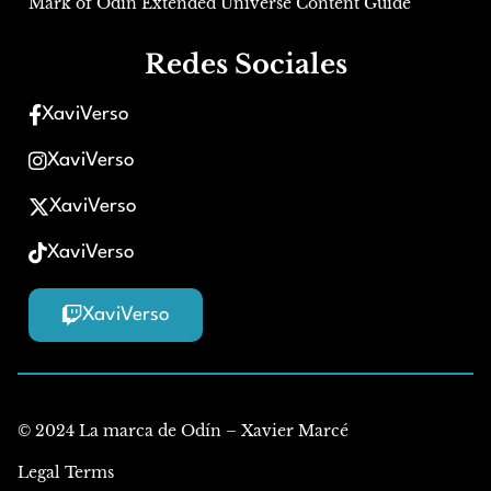
Mark of Odin Extended Universe Content Guide
Redes Sociales
XaviVerso
XaviVerso
XaviVerso
XaviVerso
XaviVerso
© 2024 La marca de Odín – Xavier Marcé
Legal Terms