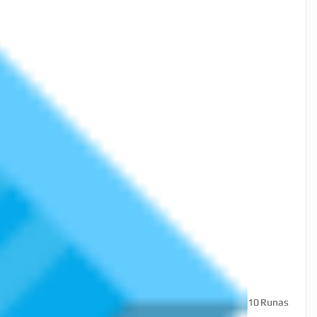
10
Runas