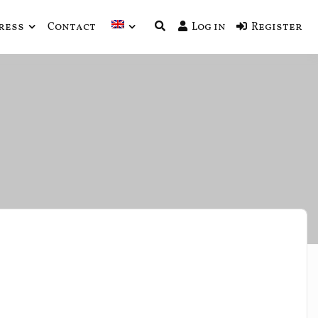
ress
Contact
Log in
Register