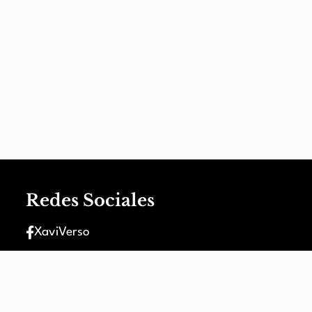
Redes Sociales
XaviVerso
XaviVerso
nt
XaviVerso