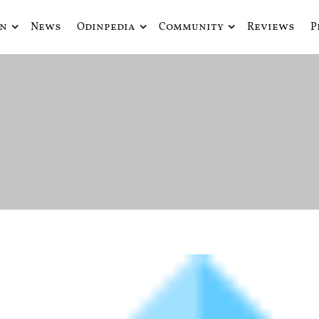
in
News
Odinpedia
Community
Reviews
P
ue fusiona actualidad con mitología nórdica y ciencia ficción
de Odín