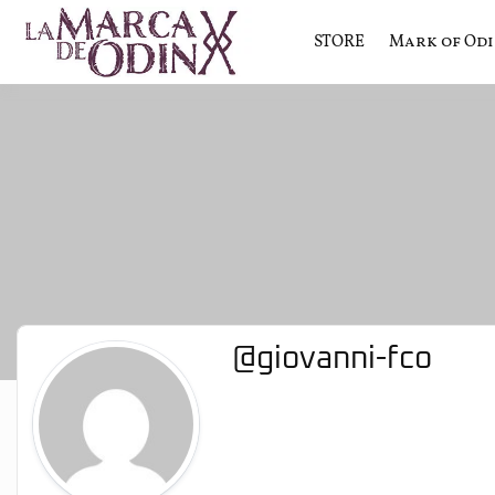
STORE
Mark of Od
La saga literaria transmedia q
La Marca 
@giovanni-fco