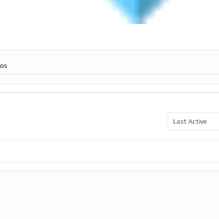
ros
Show: