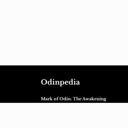
Odinpedia
Mark of Odin: The Awakening
Mark of Odin Extended Universe Conte
Guide