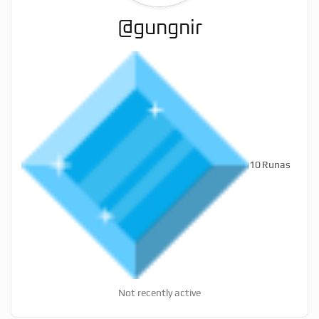
@gungnir
10
Runas
Not recently active