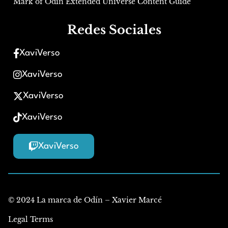
Mark of Odin Extended Universe Content Guide
Redes Sociales
XaviVerso
XaviVerso
XaviVerso
XaviVerso
XaviVerso
© 2024 La marca de Odín – Xavier Marcé
Legal Terms