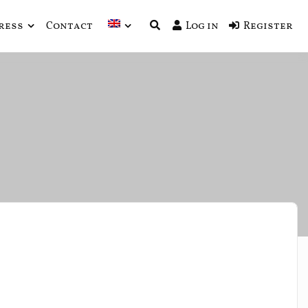
ress
Contact
Log in
Register