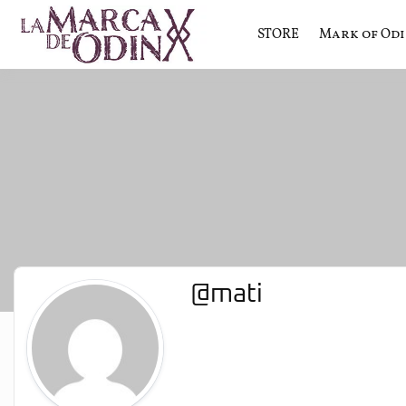
STORE
Mark of Od
La saga literaria transmedia q
La Marca 
@mati