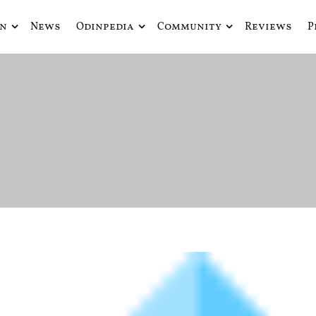
in
News
Odinpedia
Community
Reviews
P
ue fusiona actualidad con mitología nórdica y ciencia ficción
de Odín