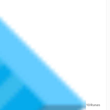
10
Runas