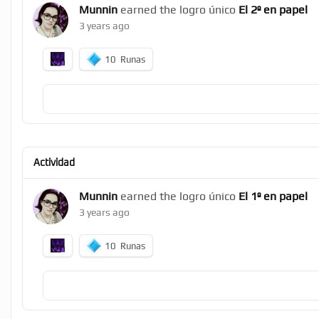
Munnin
earned the logro único
El 2º en papel
3 years ago
10
Runas
Actividad
Munnin
earned the logro único
El 1º en papel
3 years ago
10
Runas