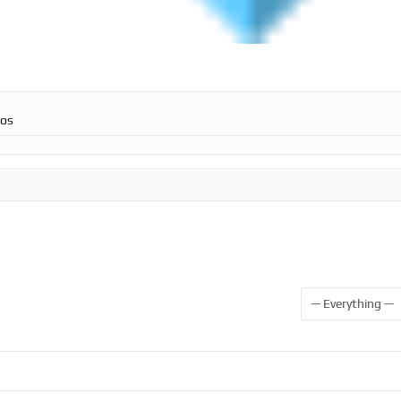
ros
Show: