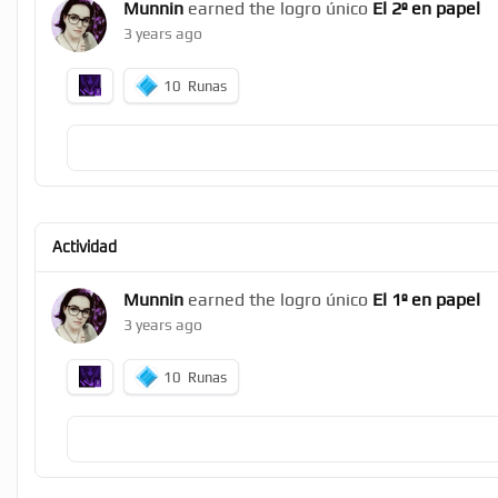
Munnin
earned the logro único
El 2º en papel
3 years ago
10
Runas
Actividad
Munnin
earned the logro único
El 1º en papel
3 years ago
10
Runas