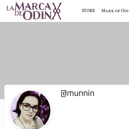
STORE
Mark of Od
La saga literaria transmedia q
La Marca 
@munnin