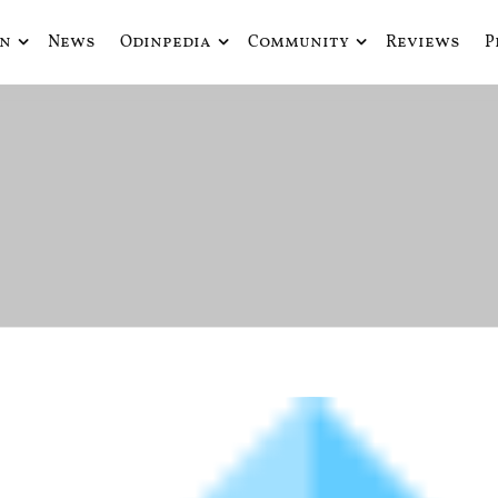
in
News
Odinpedia
Community
Reviews
P
ue fusiona actualidad con mitología nórdica y ciencia ficción
de Odín