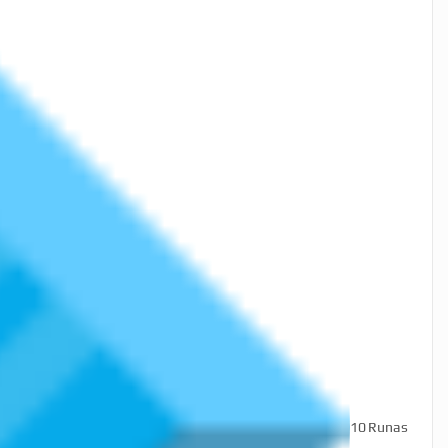
10
Runas