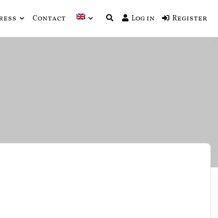
ress
Contact
Log in
Register