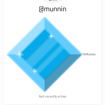
@munnin
10
Runas
Not recently active