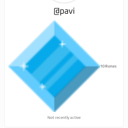
@pavi
10
Runas
Not recently active