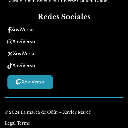
Mark of Odin Extended Universe Content Guide
Redes Sociales
XaviVerso
XaviVerso
XaviVerso
XaviVerso
XaviVerso
© 2024 La marca de Odín – Xavier Marcé
Legal Terms