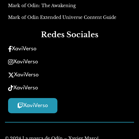
Mark of Odin: The Awakening
Mark of Odin Extended Universe Content Guide
Redes Sociales
XaviVerso
XaviVerso
XaviVerso
XaviVerso
XaviVerso
© 2024 La marca de Odín – Xavier Marcé