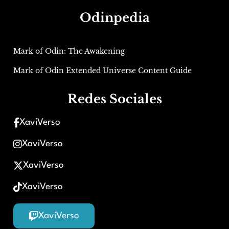
Odinpedia
Mark of Odin: The Awakening
Mark of Odin Extended Universe Content Guide
Redes Sociales
XaviVerso
XaviVerso
XaviVerso
XaviVerso
XaviVerso