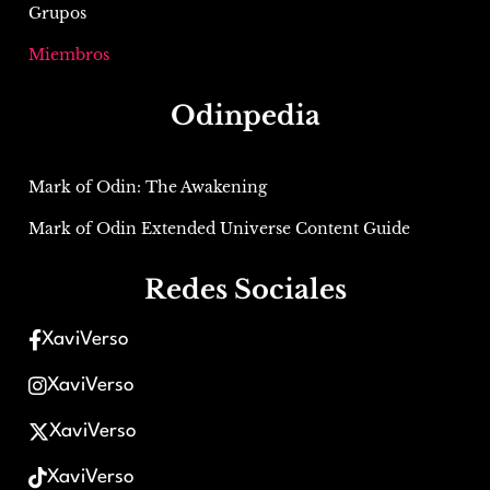
Grupos
Miembros
Odinpedia
Mark of Odin: The Awakening
Mark of Odin Extended Universe Content Guide
Redes Sociales
XaviVerso
XaviVerso
XaviVerso
XaviVerso