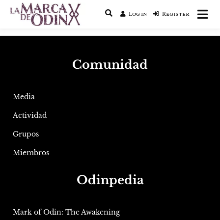
Log in
Register
La saga literaria transmedia que
La Marca de Odín
fusiona actualidad con mitología
nórdica y ciencia ficción
Comunidad
Media
Actividad
Grupos
Miembros
Odinpedia
Mark of Odin: The Awakening