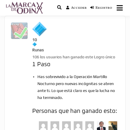
Acceder
Registro
La saga literaria transmedia que fusiona
La Marca de Odín
actualidad con mitología nórdica y
ciencia ficción
10
Runas
106 los usuarios han ganado este Logro único
1 Paso
Has sobrevivido a la Operación Martillo
Nocturno pero nuevas incógnitas se abren
ante ti. Lo que está claro es que la lucha no
ha terminado.
Personas que han ganado esto: