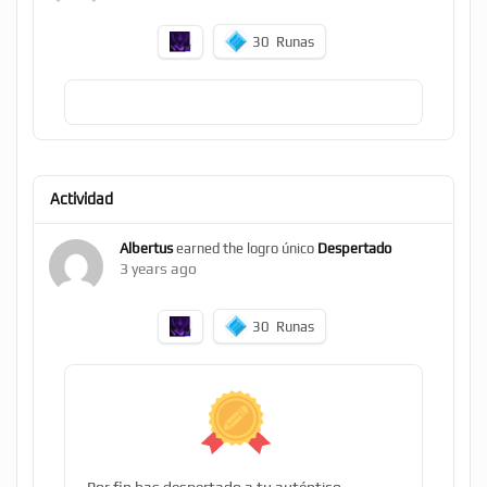
30
Runas
Actividad
Albertus
earned the logro único
Despertado
3 years ago
30
Runas