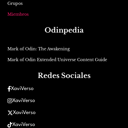
Grupos
Miembros
Odinpedia
Mark of Odin: The Awakening
Mark of Odin Extended Universe Content Guide
Redes Sociales
XaviVerso
XaviVerso
XaviVerso
XaviVerso