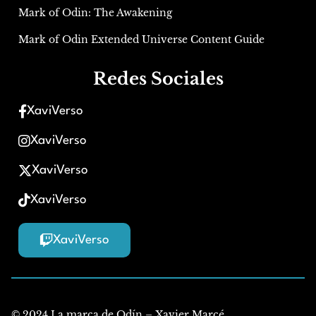
Mark of Odin: The Awakening
Mark of Odin Extended Universe Content Guide
Redes Sociales
XaviVerso
XaviVerso
XaviVerso
XaviVerso
XaviVerso
© 2024 La marca de Odín – Xavier Marcé