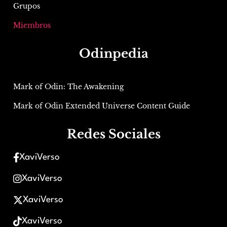
Grupos
Miembros
Odinpedia
Mark of Odin: The Awakening
Mark of Odin Extended Universe Content Guide
Redes Sociales
XaviVerso
XaviVerso
XaviVerso
XaviVerso