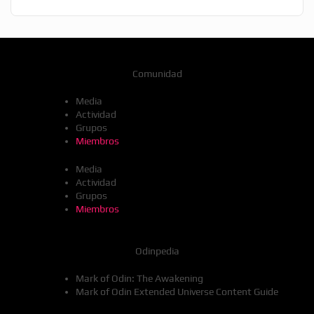
Comunidad
Media
Actividad
Grupos
Miembros
Media
Actividad
Grupos
Miembros
Odinpedia
Mark of Odin: The Awakening
Mark of Odin Extended Universe Content Guide