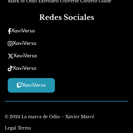
Mark of Odin Extended Universe Content Guide
Redes Sociales
XaviVerso
XaviVerso
XaviVerso
XaviVerso
XaviVerso
© 2024 La marca de Odín – Xavier Marcé
Legal Terms