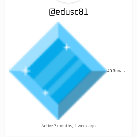
@edusc81
40
Runas
Active 7 months, 1 week ago