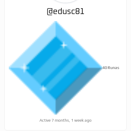
@edusc81
40
Runas
Active 7 months, 1 week ago