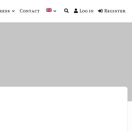
ress
Contact
Log in
Register