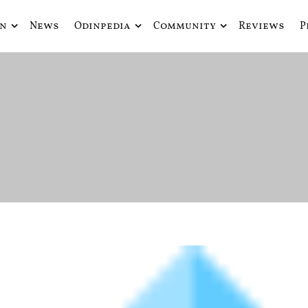
in
News
Odinpedia
Community
Reviews
P
ue fusiona actualidad con mitología nórdica y ciencia ficción
de Odín