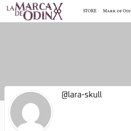
STORE
Mark of Od
La saga literaria transmedia q
La Marca 
@lara-skull