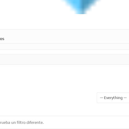
ros
Show:
ueba un filtro diferente.