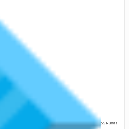
55
Runas