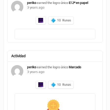
periko
earned the logro único
El 2º en papel
3 years ago
10
Runas
Actividad
periko
earned the logro único
Marcado
3 years ago
10
Runas