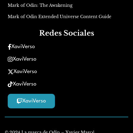
Mark of Odin: The Awakening
Mark of Odin Extended Universe Content Guide
Redes Sociales
XaviVerso
XaviVerso
XaviVerso
XaviVerso
XaviVerso
© 2024 La marca de Odín – Xavier Marcé